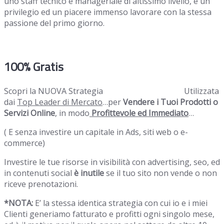
uno staff tecnico e manageriale di altissimo livello, è un
privilegio ed un piacere immenso lavorare con la stessa
passione del primo giorno.
100% Gratis
Scopri la NUOVA Strategia
“Web PARTNER 360”
Utilizzata
dai
Top Leader di Mercato
…per
Vendere i Tuoi Prodotti o
Servizi Online
, in modo
Profittevole ed Immediato
…
( E senza investire un capitale in Ads, siti web o e-
commerce)
Investire le tue risorse in visibilità con advertising, seo, ed
in contenuti social
è inutile
se il tuo sito non vende o non
riceve prenotazioni.
*NOTA:
E’ la stessa identica strategia con cui io e i miei
Clienti generiamo fatturato e profitti ogni singolo mese,