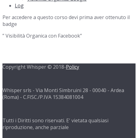
Log
Per accedere a questo corso devi prima aver ottenuto il
badge
” Visibilità Organica con Facebook”
Copyright Whisper © 2018-
Policy
Whisper srls - Via Monti Simbruini 28 - 00040 - Ardea
(Roma) - C.FISC./P.IVA 15384081004
Tutti i Diritti sono riservati. E' vietata qualsiasi
riproduzione, anche parziale